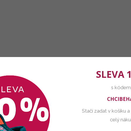
SLEVA 
s kódem
CHCIBEH
Stačí zadat v košíku a
celý nák