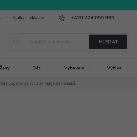
+420 704 055 995
ba
Vratky a reklamace
HLEDAT
Ženy
Děti
Vybavení
Výživa
Altra Experience Wild 3+ magenta dámské