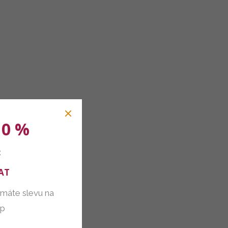
10 %
:
AT
 máte slevu na
up