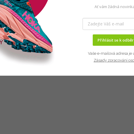
Ať vám žádná novinka
Přihlásit se k odbě
Vaše e-mailová adresa je 
Zásady zpracování os