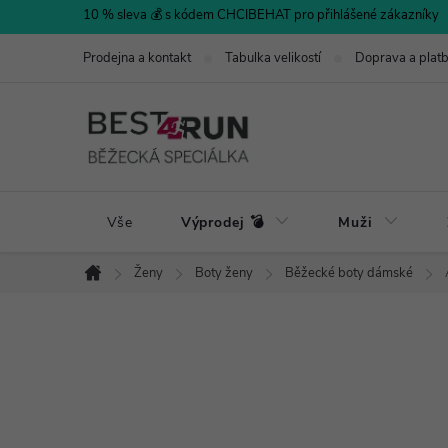
Přejít
10 % sleva 💰 s kódem CHCIBEHAT pro přihlášené zákazníky
na
Prodejna a kontakt
Tabulka velikostí
Doprava a plat
obsah
Vše
Výprodej 💣
Muži
Ženy
Boty ženy
Běžecké boty dámské
Domů