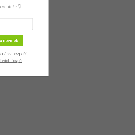
 neuteče 👇
ru novinek
u nás v bezpečí.
obních údajů