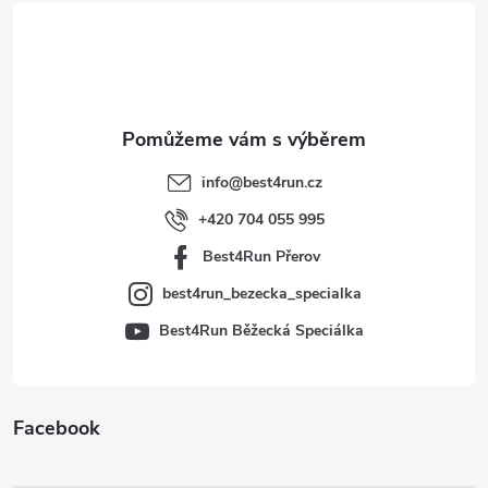
á
p
a
t
info
@
best4run.cz
í
+420 704 055 995
Best4Run Přerov
best4run_bezecka_specialka
Best4Run Běžecká Speciálka
Facebook