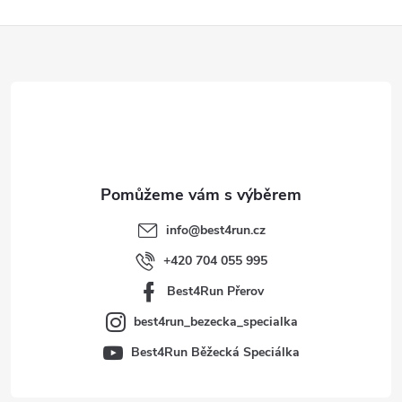
Z
á
p
a
t
info
@
best4run.cz
í
+420 704 055 995
Best4Run Přerov
best4run_bezecka_specialka
Best4Run Běžecká Speciálka