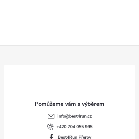
Z
á
p
a
t
info
@
best4run.cz
í
+420 704 055 995
Best4Run Přerov