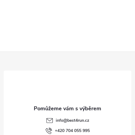
Z
á
p
a
t
info
@
best4run.cz
í
+420 704 055 995