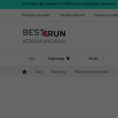
Přejít
10 % sleva 💰 s kódem CHCIBEHAT pro přihlášené zákazníky
na
Prodejna a kontakt
Tabulka velikostí
Doprava a plat
obsah
Vše
Výprodej 💣
Muži
Ženy
Boty ženy
Běžecké boty dámské
Domů