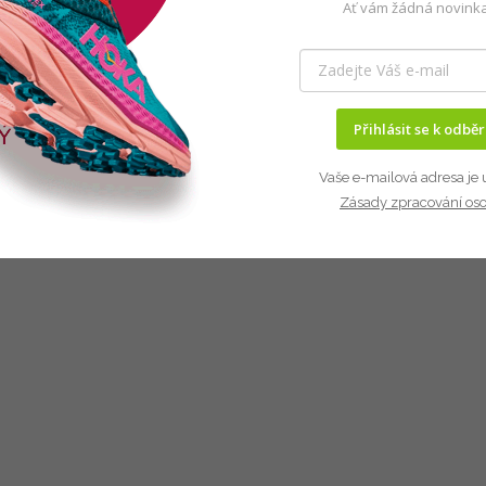
Ať vám žádná novinka
Přihlásit se k odbě
Vaše e-mailová adresa je 
Zásady zpracování os