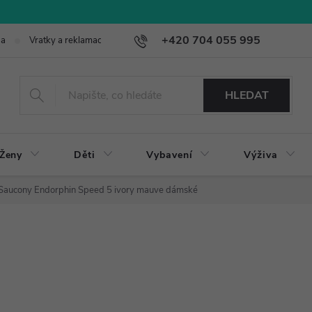
+420 704 055 995
ba
Vratky a reklamace
HLEDAT
Ženy
Děti
Vybavení
Výživa
Saucony Endorphin Speed 5 ivory mauve dámské