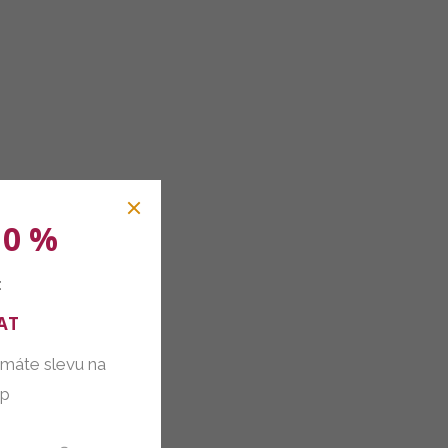
10 %
:
AT
 máte slevu na
up