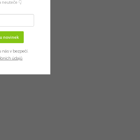
 neuteče 👇
ru novinek
u nás v bezpečí.
obních údajů