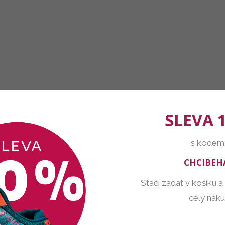
SLEVA 
s kódem
CHCIBEH
Stačí zadat v košíku a
celý nák