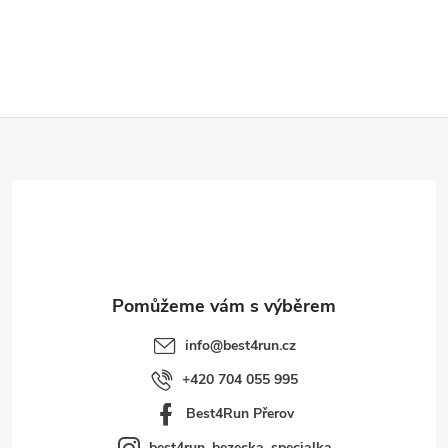
Z
á
p
a
t
info
@
best4run.cz
í
+420 704 055 995
Best4Run Přerov
best4run_bezecka_specialka