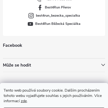
í
Best4Run Přerov
best4run_bezecka_specialka
Best4Run Běžecká Speciálka
Facebook
Může se hodit
Tento web používá soubory cookie. Dalším procházením
tohoto webu vyjadřujete souhlas s jejich používáním. Více
informací
zde
.