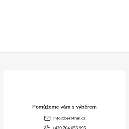
Z
á
p
a
t
info
@
best4run.cz
+420 704 055 995