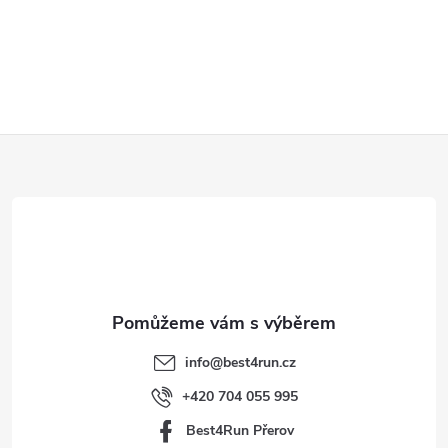
Z
á
p
a
t
info
@
best4run.cz
í
+420 704 055 995
Best4Run Přerov