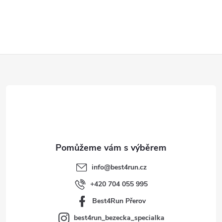
Z
á
p
a
t
info
@
best4run.cz
í
+420 704 055 995
Best4Run Přerov
best4run_bezecka_specialka