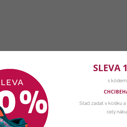
SLEVA 
s kódem
CHCIBEH
Stačí zadat v košíku a
celý nák