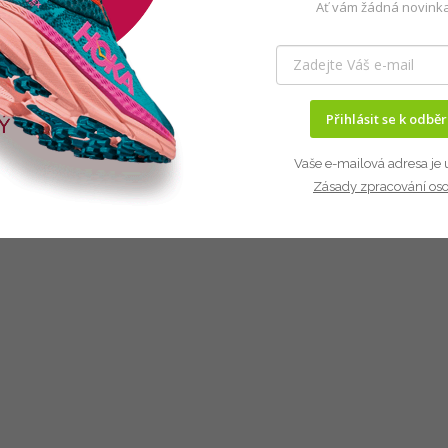
Ať vám žádná novinka
Přihlásit se k odbě
Vaše e-mailová adresa je 
Zásady zpracování os