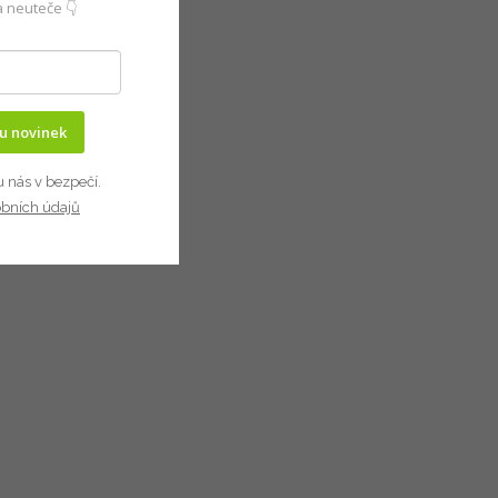
 neuteče 👇
ru novinek
u nás v bezpečí.
obních údajů