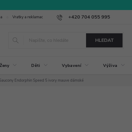
+420 704 055 995
ba
Vratky a reklamace
HLEDAT
Ženy
Děti
Vybavení
Výživa
Saucony Endorphin Speed 5 ivory mauve dámské