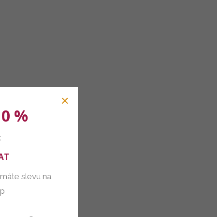
10 %
:
AT
 máte slevu na
up