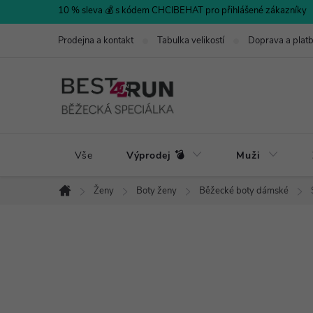
Přejít
10 % sleva 💰 s kódem CHCIBEHAT pro přihlášené zákazníky
na
Prodejna a kontakt
Tabulka velikostí
Doprava a plat
obsah
Vše
Výprodej 💣
Muži
Ženy
Boty ženy
Běžecké boty dámské
Domů