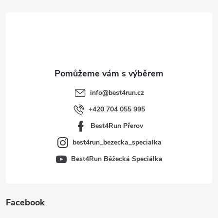
á
p
a
t
info
@
best4run.cz
í
+420 704 055 995
Best4Run Přerov
best4run_bezecka_specialka
Best4Run Běžecká Speciálka
Facebook