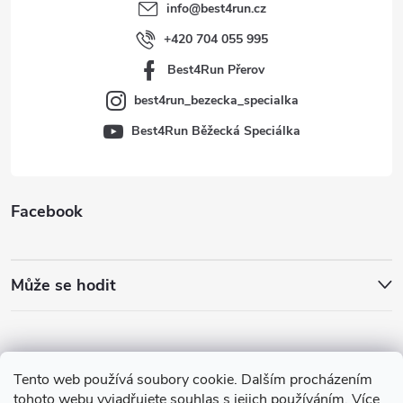
t
info
@
best4run.cz
í
+420 704 055 995
Best4Run Přerov
best4run_bezecka_specialka
Best4Run Běžecká Speciálka
Facebook
Může se hodit
Tento web používá soubory cookie. Dalším procházením
tohoto webu vyjadřujete souhlas s jejich používáním. Více