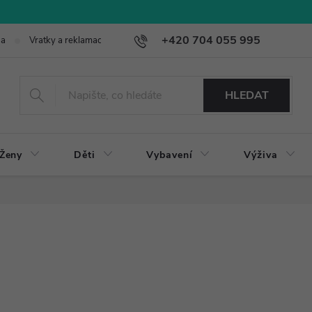
+420 704 055 995
ba
Vratky a reklamace
HLEDAT
Ženy
Děti
Vybavení
Výživa