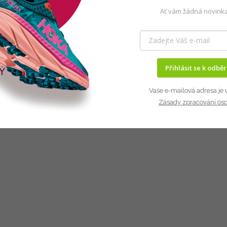
Ať vám žádná novinka
Přihlásit se k odbě
Vaše e-mailová adresa je 
Zásady zpracování os