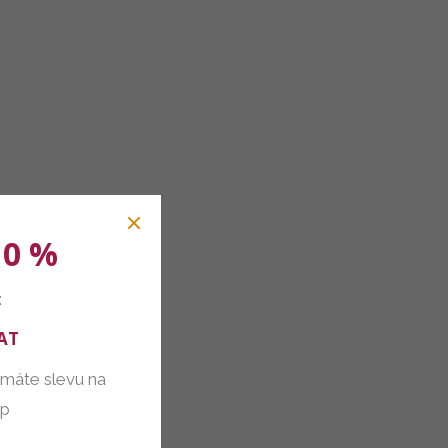
10 %
:
AT
 máte slevu na
up