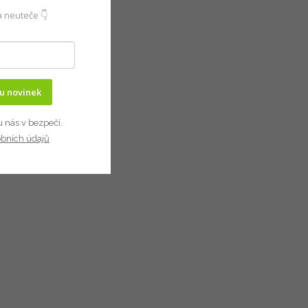
 neuteče 👇
ru novinek
u nás v bezpečí.
obních údajů