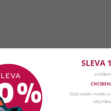
SLEVA 
s kódem
CHCIBEH
Stačí zadat v košíku a
celý nák