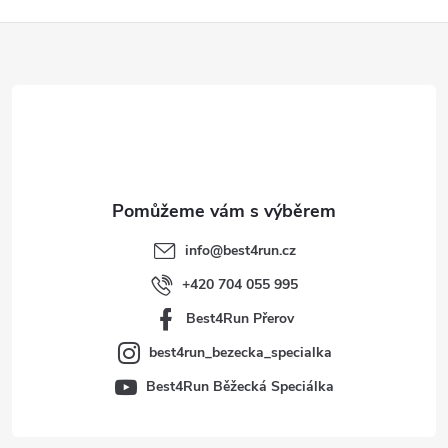
Z
á
p
a
t
info
@
best4run.cz
í
+420 704 055 995
Best4Run Přerov
best4run_bezecka_specialka
Best4Run Běžecká Speciálka