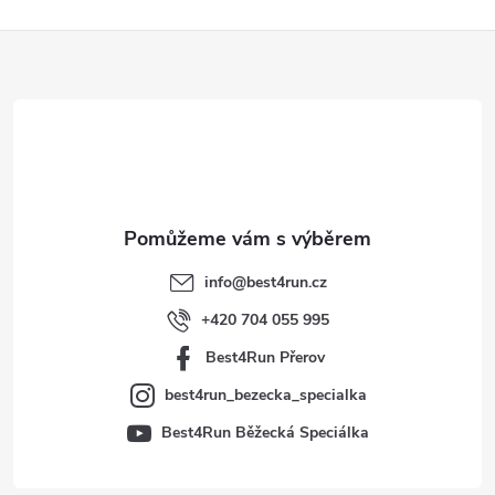
Z
á
p
a
t
info
@
best4run.cz
í
+420 704 055 995
Best4Run Přerov
best4run_bezecka_specialka
Best4Run Běžecká Speciálka