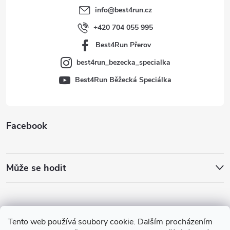
t
info
@
best4run.cz
í
+420 704 055 995
Best4Run Přerov
best4run_bezecka_specialka
Best4Run Běžecká Speciálka
Facebook
Může se hodit
Tento web používá soubory cookie. Dalším procházením