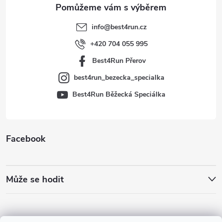
t
info
@
best4run.cz
í
+420 704 055 995
Best4Run Přerov
best4run_bezecka_specialka
Best4Run Běžecká Speciálka
Facebook
Může se hodit