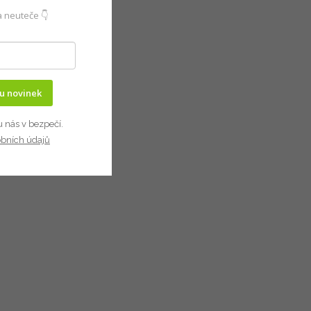
 neuteče 👇
ru novinek
u nás v bezpečí.
obních údajů