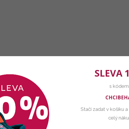
SLEVA 
s kódem
CHCIBEH
Stačí zadat v košíku a
celý nák