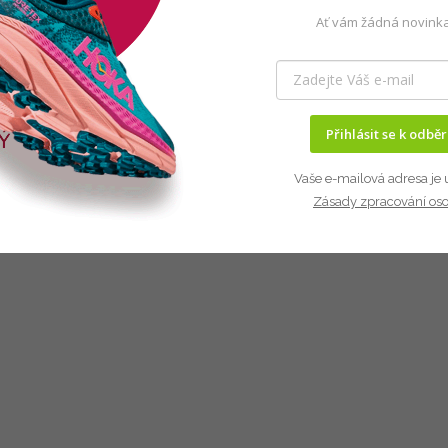
Ať vám žádná novinka
Přihlásit se k odbě
Vaše e-mailová adresa je 
Zásady zpracování os