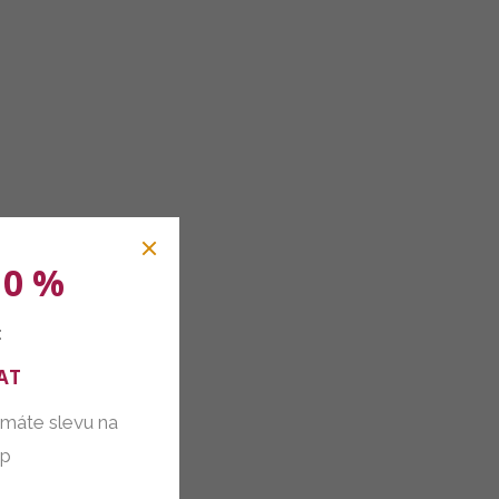
10 %
:
AT
 máte slevu na
up