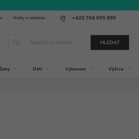
+420 704 055 995
ba
Vratky a reklamace
HLEDAT
Ženy
Děti
Vybavení
Výživa