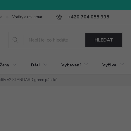
+420 704 055 995
ba
Vratky a reklamace
HLEDAT
Ženy
Děti
Vybavení
Výživa
ailfly v2 STANDARD green pánské