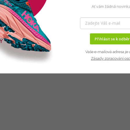
Ať vám žádná novinka
Přihlásit se k odbě
Vaše e-mailová adresa je 
Zásady zpracování os