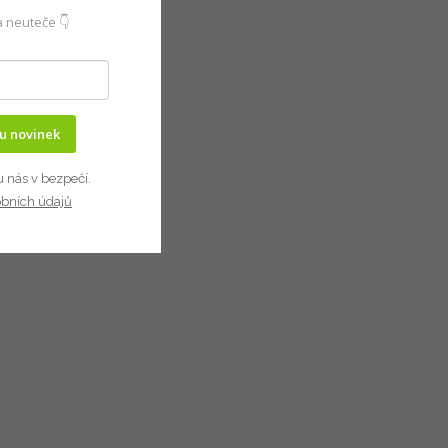
 neuteče 👇
ru novinek
u nás v bezpečí.
obních údajů