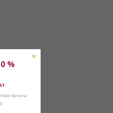
10 %
:
AT
 máte slevu na
up