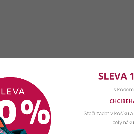
SLEVA 
s kódem
CHCIBEH
Stačí zadat v košíku a
celý nák