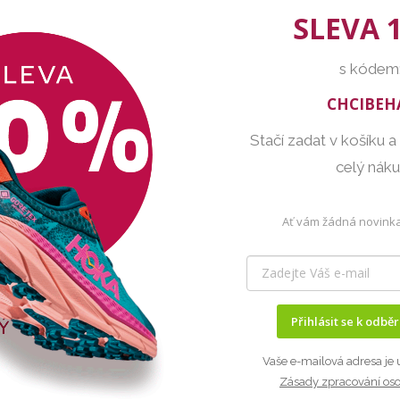
SLEVA 
s kódem
CHCIBEH
Stačí zadat v košíku a
celý nák
Ať vám žádná novinka
Přihlásit se k odbě
Vaše e-mailová adresa je 
Zásady zpracování os