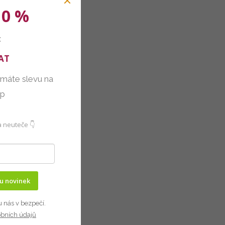
10 %
:
AT
 máte slevu na
up
 neuteče 👇
ru novinek
u nás v bezpečí.
obních údajů