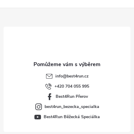
Z
á
p
a
t
info
@
best4run.cz
í
+420 704 055 995
Best4Run Přerov
best4run_bezecka_specialka
Best4Run Běžecká Speciálka