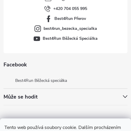
í
+420 704 055 995
Best4Run Přerov
best4run_bezecka_specialka
Best4Run Běžecká Speciálka
Facebook
Best4Run Běžecká speciálka
Může se hodit
Tento web používá soubory cookie. Dalším procházením