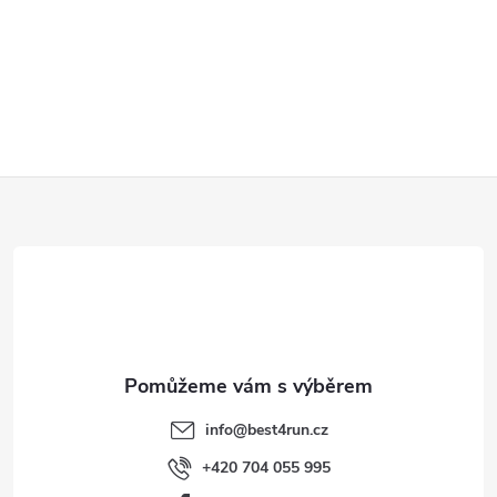
Z
á
p
a
t
info
@
best4run.cz
í
+420 704 055 995