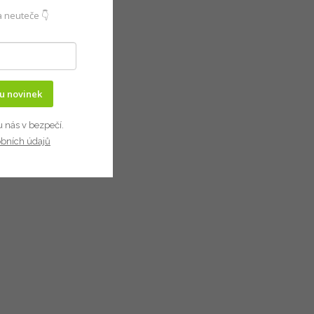
 neuteče 👇
ru novinek
u nás v bezpečí.
obních údajů