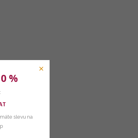
10 %
:
AT
 máte slevu na
up