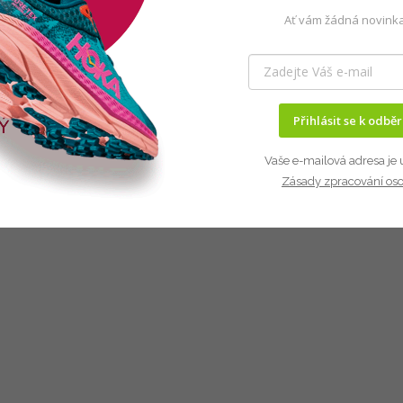
Ať vám žádná novinka
Přihlásit se k odbě
Vaše e-mailová adresa je 
Zásady zpracování os