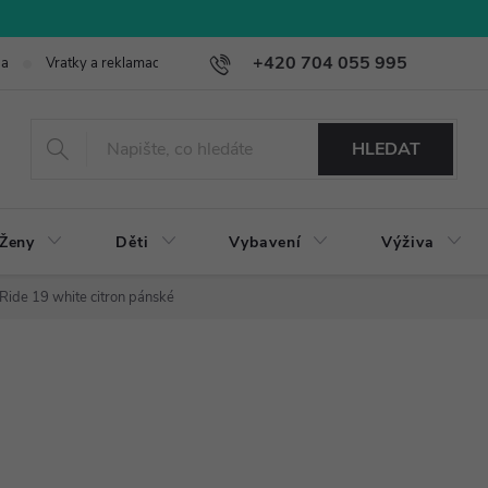
+420 704 055 995
ba
Vratky a reklamace
HLEDAT
Ženy
Děti
Vybavení
Výživa
Ride 19 white citron pánské