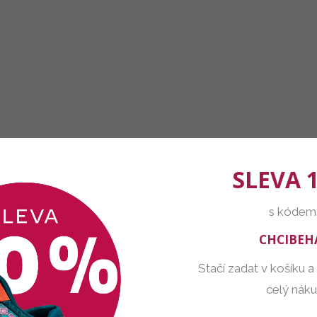
SLEVA 
s kódem
CHCIBEH
Stačí zadat v košíku a
celý nák