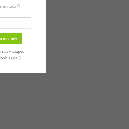
 neuteče 👇
ru novinek
u nás v bezpečí.
obních údajů