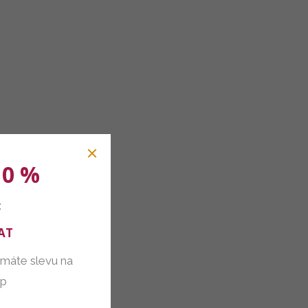
10 %
:
AT
 máte slevu na
up