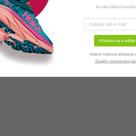
Ať vám žádná novinka
Přihlásit se k odbě
Vaše e-mailová adresa je 
Zásady zpracování os