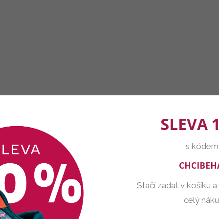
SLEVA 
s kódem
CHCIBEH
Stačí zadat v košíku a
celý nák