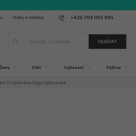
+420 704 055 995
ba
Vratky a reklamace
HLEDAT
Ženy
Děti
Vybavení
Výživa
ton 10 alpine blue foggy night pánské