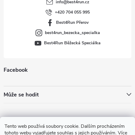
t
info
@
best4run.cz
í
+420 704 055 995
Best4Run Přerov
best4run_bezecka_specialka
Best4Run Běžecká Speciálka
Facebook
Může se hodit
Tento web používá soubory cookie. Dalším procházením
tohoto webu vyjadřujete souhlas s jejich používáním. Více