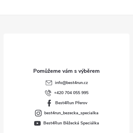
Z
á
p
a
t
info
@
best4run.cz
í
+420 704 055 995
Best4Run Přerov
best4run_bezecka_specialka
Best4Run Běžecká Speciálka