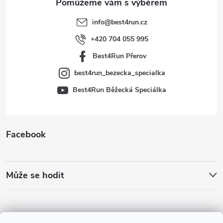
t
info
@
best4run.cz
í
+420 704 055 995
Best4Run Přerov
best4run_bezecka_specialka
Best4Run Běžecká Speciálka
Facebook
Může se hodit