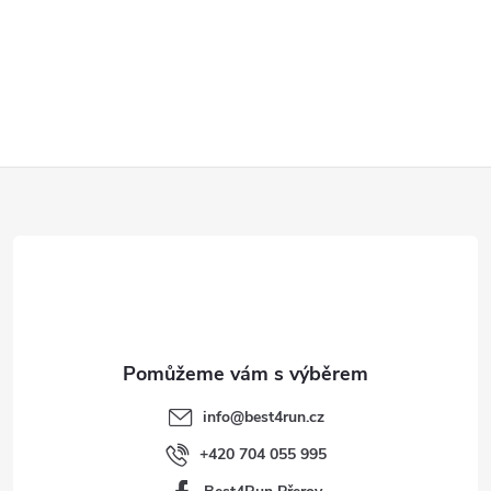
Z
á
p
a
t
info
@
best4run.cz
í
+420 704 055 995