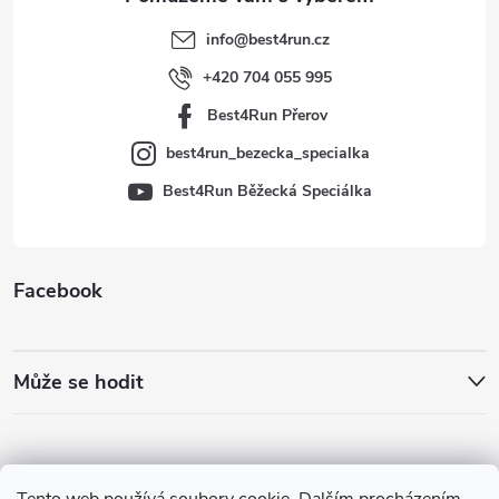
t
info
@
best4run.cz
í
+420 704 055 995
Best4Run Přerov
best4run_bezecka_specialka
Best4Run Běžecká Speciálka
Facebook
Může se hodit