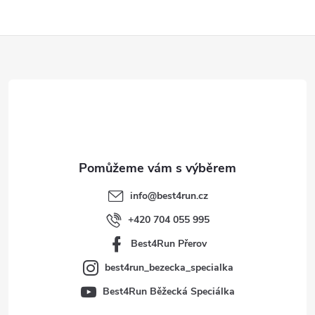
Z
á
p
a
t
info
@
best4run.cz
í
+420 704 055 995
Best4Run Přerov
best4run_bezecka_specialka
Best4Run Běžecká Speciálka