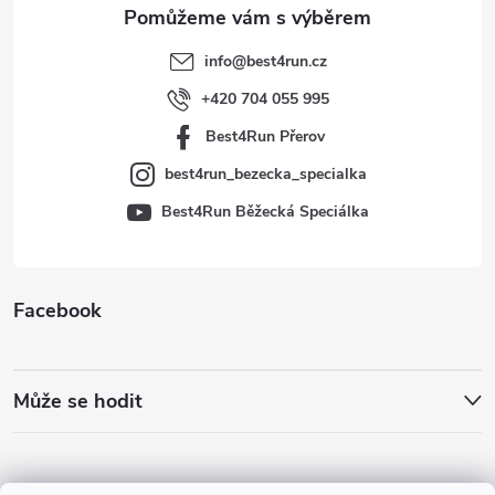
a
t
info
@
best4run.cz
í
+420 704 055 995
Best4Run Přerov
best4run_bezecka_specialka
Best4Run Běžecká Speciálka
Facebook
Může se hodit