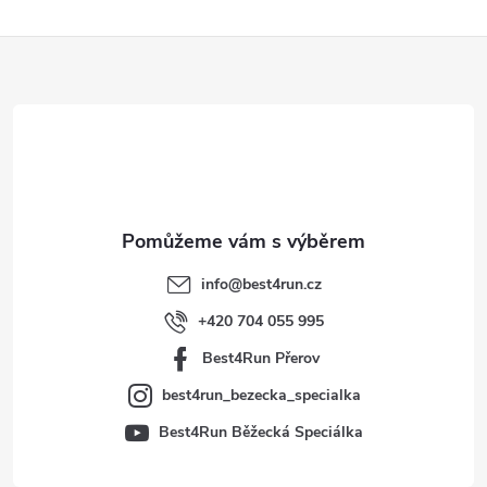
Z
á
p
a
t
info
@
best4run.cz
í
+420 704 055 995
Best4Run Přerov
best4run_bezecka_specialka
Best4Run Běžecká Speciálka