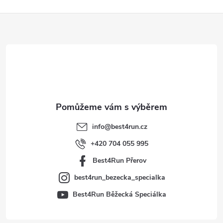
Z
á
p
a
t
info
@
best4run.cz
í
+420 704 055 995
Best4Run Přerov
best4run_bezecka_specialka
Best4Run Běžecká Speciálka