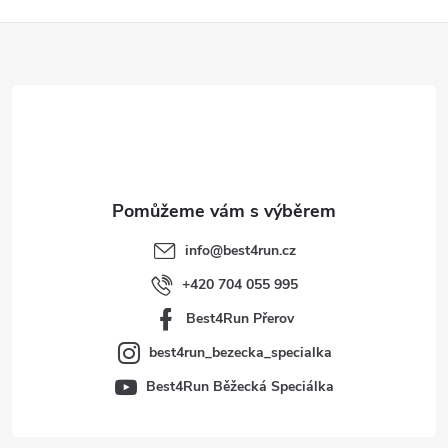
Z
á
p
a
t
info
@
best4run.cz
í
+420 704 055 995
Best4Run Přerov
best4run_bezecka_specialka
Best4Run Běžecká Speciálka