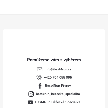
Z
á
p
a
t
info
@
best4run.cz
í
+420 704 055 995
Best4Run Přerov
best4run_bezecka_specialka
Best4Run Běžecká Speciálka