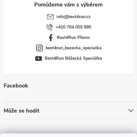
t
info
@
best4run.cz
í
+420 704 055 995
Best4Run Přerov
best4run_bezecka_specialka
Best4Run Běžecká Speciálka
Facebook
Může se hodit