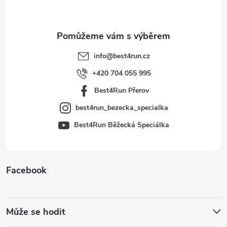
p
a
t
info
@
best4run.cz
í
+420 704 055 995
Best4Run Přerov
best4run_bezecka_specialka
Best4Run Běžecká Speciálka
Facebook
Může se hodit