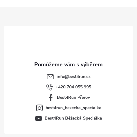
Z
á
p
a
t
info
@
best4run.cz
í
+420 704 055 995
Best4Run Přerov
best4run_bezecka_specialka
Best4Run Běžecká Speciálka