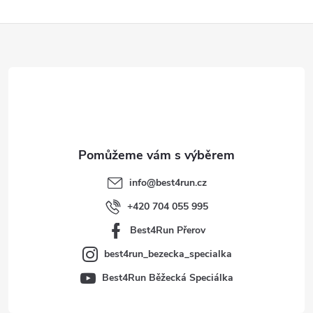
Z
á
p
a
t
info
@
best4run.cz
í
+420 704 055 995
Best4Run Přerov
best4run_bezecka_specialka
Best4Run Běžecká Speciálka