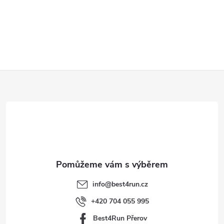
Z
á
p
a
t
info
@
best4run.cz
í
+420 704 055 995
Best4Run Přerov