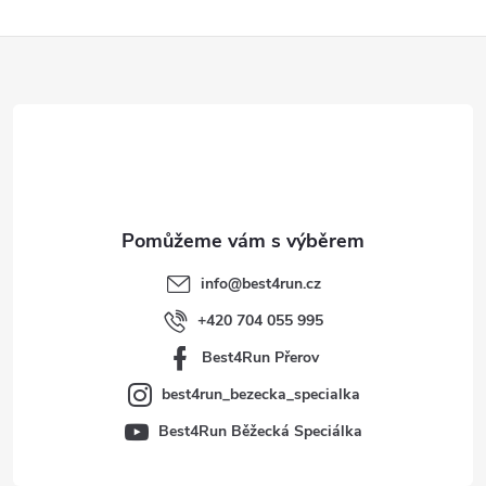
Z
á
p
a
t
info
@
best4run.cz
í
+420 704 055 995
Best4Run Přerov
best4run_bezecka_specialka
Best4Run Běžecká Speciálka