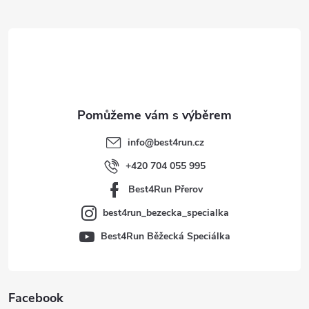
Z
á
p
a
t
info
@
best4run.cz
í
+420 704 055 995
Best4Run Přerov
best4run_bezecka_specialka
Best4Run Běžecká Speciálka
Facebook