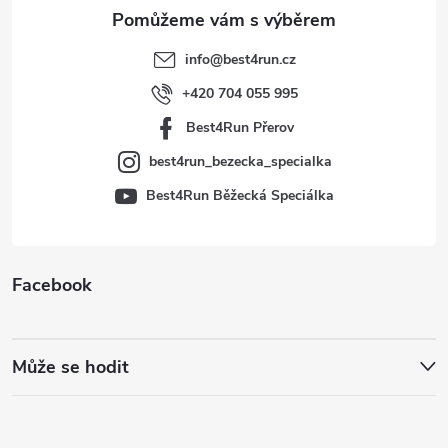
a
t
info
@
best4run.cz
í
+420 704 055 995
Best4Run Přerov
best4run_bezecka_specialka
Best4Run Běžecká Speciálka
Facebook
Může se hodit