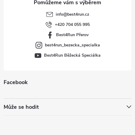
t
info
@
best4run.cz
í
+420 704 055 995
Best4Run Přerov
best4run_bezecka_specialka
Best4Run Běžecká Speciálka
Facebook
Může se hodit