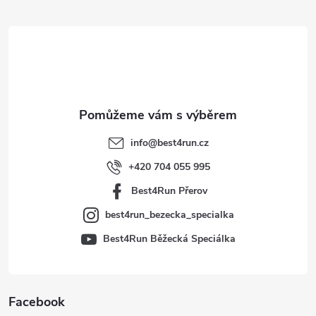
á
p
a
t
info
@
best4run.cz
í
+420 704 055 995
Best4Run Přerov
best4run_bezecka_specialka
Best4Run Běžecká Speciálka
Facebook