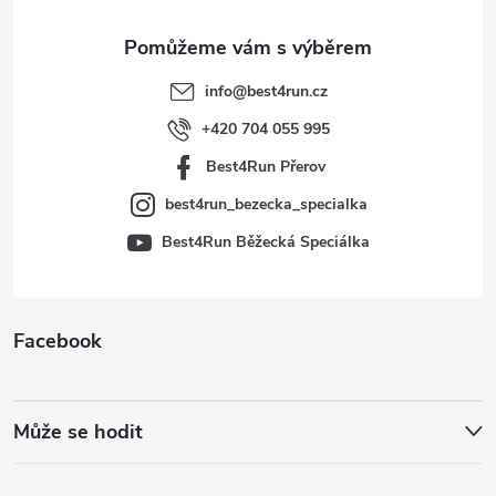
a
t
info
@
best4run.cz
í
+420 704 055 995
Best4Run Přerov
best4run_bezecka_specialka
Best4Run Běžecká Speciálka
Facebook
Může se hodit