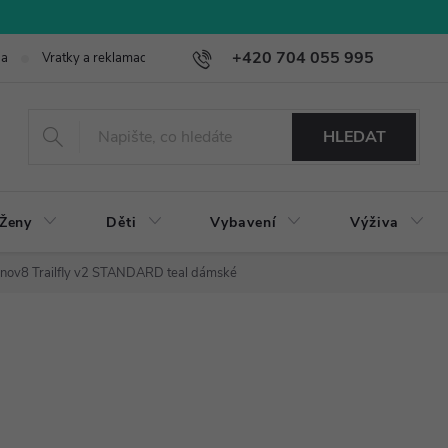
+420 704 055 995
ba
Vratky a reklamace
HLEDAT
Ženy
Děti
Vybavení
Výživa
Inov8 Trailfly v2 STANDARD teal dámské