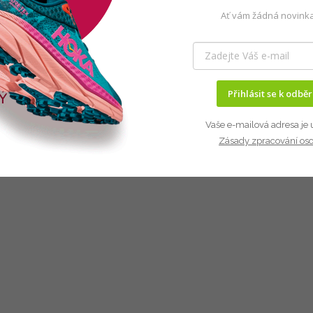
Ať vám žádná novinka
Přihlásit se k odbě
Vaše e-mailová adresa je 
Zásady zpracování os