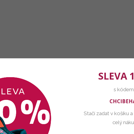
SLEVA 
s kódem
CHCIBEH
Stačí zadat v košíku a
celý nák