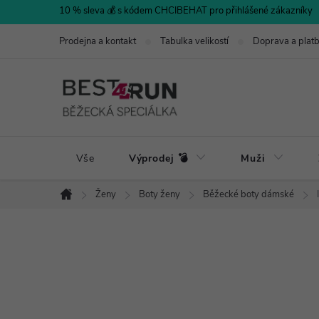
Přejít
10 % sleva 💰 s kódem CHCIBEHAT pro přihlášené zákazníky
na
Prodejna a kontakt
Tabulka velikostí
Doprava a plat
obsah
Vše
Výprodej 💣
Muži
Ženy
Boty ženy
Běžecké boty dámské
Domů