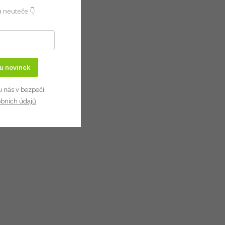
 neuteče 👇
ru novinek
u nás v bezpečí.
obních údajů