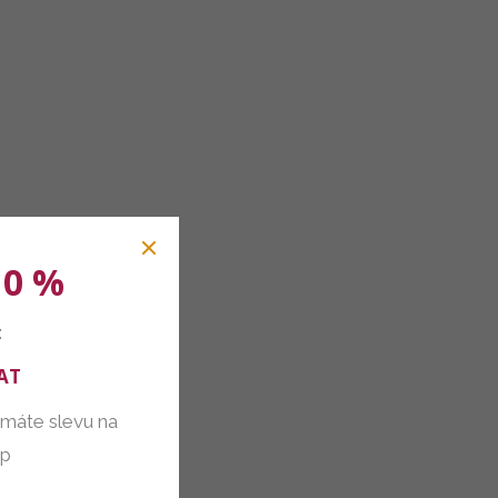
10 %
:
AT
 máte slevu na
up