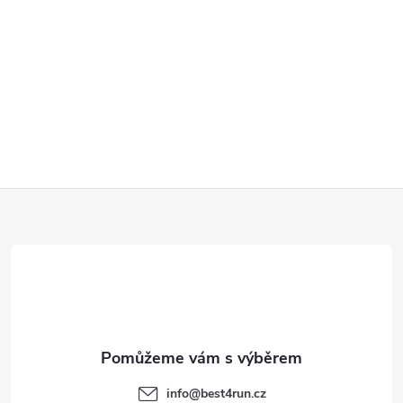
Z
á
p
a
t
info
@
best4run.cz