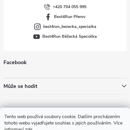
í
+420 704 055 995
Best4Run Přerov
best4run_bezecka_specialka
Best4Run Běžecká Speciálka
Facebook
Může se hodit
Tento web používá soubory cookie. Dalším procházením
tohoto webu vyjadřujete souhlas s jejich používáním. Více
informací
zde
.